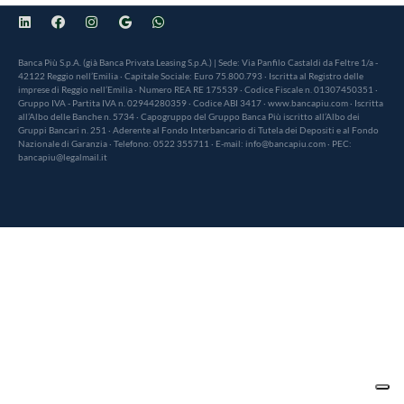
Banca Più S.p.A. (già Banca Privata Leasing S.p.A.) | Sede: Via Panfilo Castaldi da Feltre 1/a -
42122 Reggio nell’Emilia · Capitale Sociale: Euro 75.800.793 · Iscritta al Registro delle
imprese di Reggio nell’Emilia · Numero REA RE 175539 · Codice Fiscale n. 01307450351 ·
Gruppo IVA - Partita IVA n. 02944280359 · Codice ABI 3417 · www.bancapiu.com · Iscritta
all’Albo delle Banche n. 5734 · Capogruppo del Gruppo Banca Più iscritto all’Albo dei
Gruppi Bancari n. 251 · Aderente al Fondo Interbancario di Tutela dei Depositi e al Fondo
Nazionale di Garanzia · Telefono: 0522 355711 · E-mail: info@bancapiu.com · PEC:
bancapiu@legalmail.it