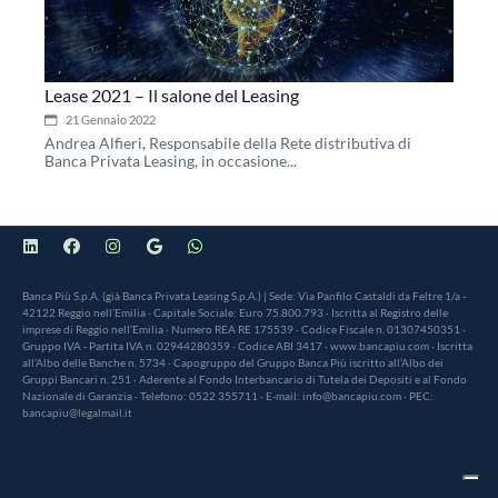
Lease 2021 – Il salone del Leasing
21 Gennaio 2022
Andrea Alfieri, Responsabile della Rete distributiva di
Banca Privata Leasing, in occasione...
Banca Più S.p.A. (già Banca Privata Leasing S.p.A.) | Sede: Via Panfilo Castaldi da Feltre 1/a -
42122 Reggio nell’Emilia · Capitale Sociale: Euro 75.800.793 · Iscritta al Registro delle
imprese di Reggio nell’Emilia · Numero REA RE 175539 · Codice Fiscale n. 01307450351 ·
Gruppo IVA - Partita IVA n. 02944280359 · Codice ABI 3417 · www.bancapiu.com · Iscritta
all’Albo delle Banche n. 5734 · Capogruppo del Gruppo Banca Più iscritto all’Albo dei
Gruppi Bancari n. 251 · Aderente al Fondo Interbancario di Tutela dei Depositi e al Fondo
Nazionale di Garanzia · Telefono: 0522 355711 · E-mail: info@bancapiu.com · PEC:
bancapiu@legalmail.it