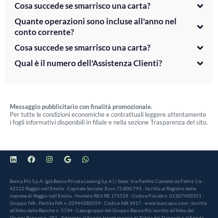
Cosa succede se smarrisco una carta?
Quante operazioni sono incluse all'anno nel
conto corrente?
Cosa succede se smarrisco una carta?
Qual è il numero dell'Assistenza Clienti?
Messaggio pubblicitario con finalità promozionale.
Per tutte le condizioni economiche e contrattuali leggere attentamente
i fogli informativi disponibili in filiale e nella sezione Trasparenza del sito.
Banca Più S.p.A. (già Banca Privata Leasing S.p.A.) | Sede: Via Panfilo Castaldi da Feltre 1/a -
42122 Reggio nell’Emilia · Capitale Sociale: Euro 75.800.793 · Iscritta al Registro delle
imprese di Reggio nell’Emilia · Numero REA RE 175539 · Codice Fiscale n. 01307450351 ·
Gruppo IVA - Partita IVA n. 02944280359 · Codice ABI 3417 · www.bancapiu.com · Iscritta
all’Albo delle Banche n. 5734 · Capogruppo del Gruppo Banca Più iscritto all’Albo dei
Gruppi Bancari n. 251 · Aderente al Fondo Interbancario di Tutela dei Depositi e al Fondo