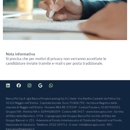
Nota informativa
Si precisa che per motivi di privacy non verranno accettate le
candidature inviate tramite e-mail o per posta tradizionale.
Banca Più S.p.A. (già Banca Privata Leasing S.p.A.) | Sede: Via Panfilo Castaldi da Feltre 1/a -
42122 Reggio nell’Emilia · Capitale Sociale: Euro 75.800.793 · Iscritta al Registro delle
imprese di Reggio nell’Emilia · Numero REA RE 175539 · Codice Fiscale n. 01307450351 ·
Gruppo IVA - Partita IVA n. 02944280359 · Codice ABI 3417 · www.bancapiu.com · Iscritta
all’Albo delle Banche n. 5734 · Capogruppo del Gruppo Banca Più iscritto all’Albo dei
Gruppi Bancari n. 251 · Aderente al Fondo Interbancario di Tutela dei Depositi e al Fondo
Nazionale di Garanzia · Telefono: 0522 355711 · E-mail: info@bancapiu.com · PEC:
bancapiu@legalmail.it