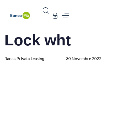
Lock wht
Author
Published
Published
on:
in:
Banca Privata Leasing
30 Novembre 2022