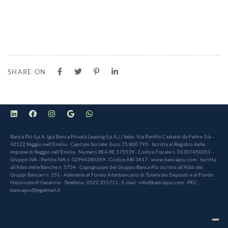
SHARE ON
Banca Più S.p.A. (già Banca Privata Leasing S.p.A.) | Sede: Via Panfilo Castaldi da Feltre 1/a -
42122 Reggio nell’Emilia · Capitale Sociale: Euro 75.800.793 · Iscritta al Registro delle
imprese di Reggio nell’Emilia · Numero REA RE 175539 · Codice Fiscale n. 01307450351 ·
Gruppo IVA - Partita IVA n. 02944280359 · Codice ABI 3417 · www.bancapiu.com · Iscritta
all’Albo delle Banche n. 5734 · Capogruppo del Gruppo Banca Più iscritto all’Albo dei
Gruppi Bancari n. 251 · Aderente al Fondo Interbancario di Tutela dei Depositi e al Fondo
Nazionale di Garanzia · Telefono: 0522 355711 · E-mail: info@bancapiu.com · PEC:
bancapiu@legalmail.it