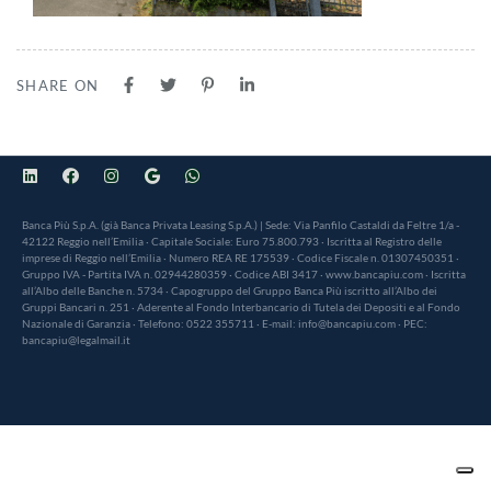
SHARE ON
Banca Più S.p.A. (già Banca Privata Leasing S.p.A.) | Sede: Via Panfilo Castaldi da Feltre 1/a -
42122 Reggio nell’Emilia · Capitale Sociale: Euro 75.800.793 · Iscritta al Registro delle
imprese di Reggio nell’Emilia · Numero REA RE 175539 · Codice Fiscale n. 01307450351 ·
Gruppo IVA - Partita IVA n. 02944280359 · Codice ABI 3417 · www.bancapiu.com · Iscritta
all’Albo delle Banche n. 5734 · Capogruppo del Gruppo Banca Più iscritto all’Albo dei
Gruppi Bancari n. 251 · Aderente al Fondo Interbancario di Tutela dei Depositi e al Fondo
Nazionale di Garanzia · Telefono: 0522 355711 · E-mail: info@bancapiu.com · PEC:
bancapiu@legalmail.it