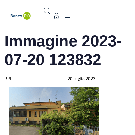
Immagine 2023-
Author
Published
Published
on:
in:
07-20 123832
BPL
20 Luglio 2023