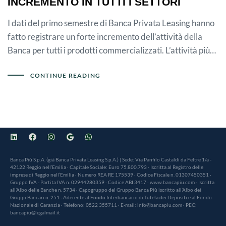
INCREMENTO IN TUTTI I SETTORI
I dati del primo semestre di Banca Privata Leasing hanno
fatto registrare un forte incremento dell’attività della
Banca per tutti i prodotti commercializzati. L’attività più…
CONTINUE READING
Banca Più S.p.A. (già Banca Privata Leasing S.p.A.) | Sede: Via Panfilo Castaldi da Feltre 1/a -
42122 Reggio nell’Emilia · Capitale Sociale: Euro 75.800.793 · Iscritta al Registro delle
imprese di Reggio nell’Emilia · Numero REA RE 175539 · Codice Fiscale n. 01307450351 ·
Gruppo IVA - Partita IVA n. 02944280359 · Codice ABI 3417 · www.bancapiu.com · Iscritta
all’Albo delle Banche n. 5734 · Capogruppo del Gruppo Banca Più iscritto all’Albo dei
Gruppi Bancari n. 251 · Aderente al Fondo Interbancario di Tutela dei Depositi e al Fondo
Nazionale di Garanzia · Telefono: 0522 355711 · E-mail: info@bancapiu.com · PEC:
bancapiu@legalmail.it