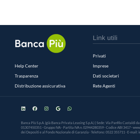
Link utili
Privati
Help Center
Imprese
Trasparenza
Dati societari
Distribuzione assicurativa
Rete Agenti
Banca Più S.p.A. (già Banca Privata Leasing S.p.A.) | Sede: Via Panfilo Castaldi d
01307450351 · Gruppo IVA - Partita IVA n. 02944280359 · Codice ABI 3417 · www.ba
dei Depositi e al Fondo Nazionale di Garanzia · Telefono: 0522 355711 · E-mail