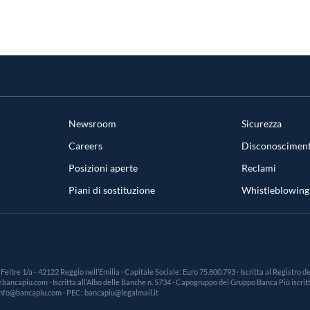
Newsroom
Sicurezza
Careers
Disconosciment
Posizioni aperte
Reclami
Piani di sostituzione
Whistleblowing
a Feltre 1/a - 42122 Reggio nell’Emilia · Capitale Sociale: Euro 75.800.793 · Iscritta al Registro
ncapiu.com · Iscritta all’Albo delle Banche n. 5734 · Capogruppo del Gruppo Banca Più iscritto
: info@bancapiu.com · PEC: bancapiu@legalmail.it