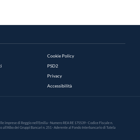
Cookie Policy
i
PSD2
Privacy
Accessibilità
 delle imprese di Reggio nell’Emilia · Numero REA RE 175539 · Codice Fiscale n.
 all’Albo dei Gruppi Bancari n. 251 · Aderente al Fondo Interbancario di Tutela