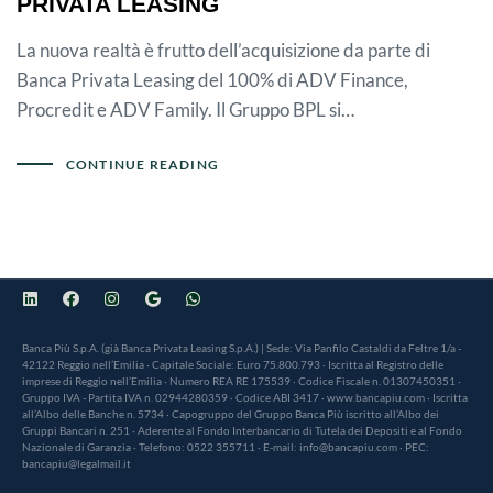
PRIVATA LEASING
La nuova realtà è frutto dell’acquisizione da parte di
Banca Privata Leasing del 100% di ADV Finance,
Procredit e ADV Family. Il Gruppo BPL si…
CONTINUE READING
Banca Più S.p.A. (già Banca Privata Leasing S.p.A.) | Sede: Via Panfilo Castaldi da Feltre 1/a -
42122 Reggio nell’Emilia · Capitale Sociale: Euro 75.800.793 · Iscritta al Registro delle
imprese di Reggio nell’Emilia · Numero REA RE 175539 · Codice Fiscale n. 01307450351 ·
Gruppo IVA - Partita IVA n. 02944280359 · Codice ABI 3417 · www.bancapiu.com · Iscritta
all’Albo delle Banche n. 5734 · Capogruppo del Gruppo Banca Più iscritto all’Albo dei
Gruppi Bancari n. 251 · Aderente al Fondo Interbancario di Tutela dei Depositi e al Fondo
Nazionale di Garanzia · Telefono: 0522 355711 · E-mail: info@bancapiu.com · PEC:
bancapiu@legalmail.it