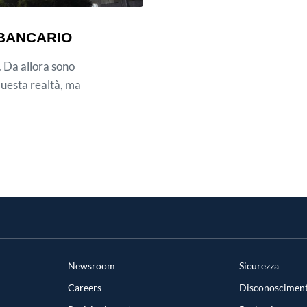
 BANCARIO
. Da allora sono
questa realtà, ma
Newsroom
Sicurezza
Careers
Disconosciment