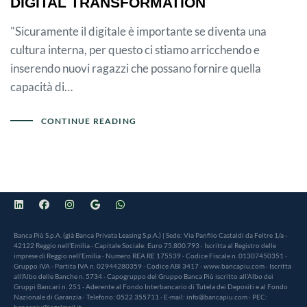
DIGITAL TRANSFORMATION
"Sicuramente il digitale è importante se diventa una
cultura interna, per questo ci stiamo arricchendo e
inserendo nuovi ragazzi che possano fornire quella
capacità di…
CONTINUE READING
Banca Più S.p.A. (già Banca Privata Leasing S.p.A.) | Sede: Via Panfilo Castaldi da Feltre 1/a -
42122 Reggio nell’Emilia · Capitale Sociale: Euro 75.800.793 · Iscritta al Registro delle
imprese di Reggio nell’Emilia · Numero REA RE 175539 · Codice Fiscale n. 01307450351 ·
Gruppo IVA - Partita IVA n. 02944280359 · Codice ABI 3417 · www.bancapiu.com · Iscritta
all’Albo delle Banche n. 5734 · Capogruppo del Gruppo Banca Più iscritto all’Albo dei
Gruppi Bancari n. 251 · Aderente al Fondo Interbancario di Tutela dei Depositi e al Fondo
Nazionale di Garanzia · Telefono: 0522 355711 · E-mail: info@bancapiu.com · PEC:
bancapiu@legalmail.it