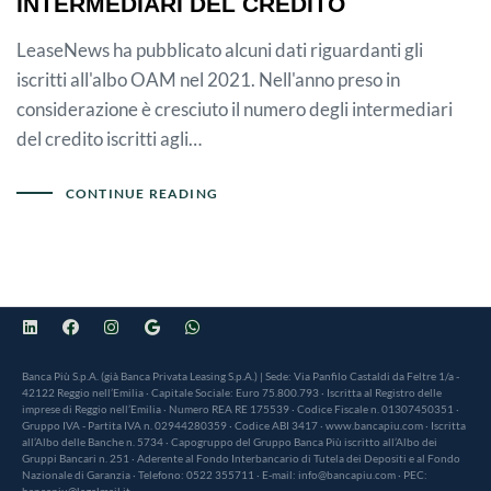
INTERMEDIARI DEL CREDITO
LeaseNews ha pubblicato alcuni dati riguardanti gli
iscritti all'albo OAM nel 2021. Nell'anno preso in
considerazione è cresciuto il numero degli intermediari
del credito iscritti agli…
CONTINUE READING
Banca Più S.p.A. (già Banca Privata Leasing S.p.A.) | Sede: Via Panfilo Castaldi da Feltre 1/a -
42122 Reggio nell’Emilia · Capitale Sociale: Euro 75.800.793 · Iscritta al Registro delle
imprese di Reggio nell’Emilia · Numero REA RE 175539 · Codice Fiscale n. 01307450351 ·
Gruppo IVA - Partita IVA n. 02944280359 · Codice ABI 3417 · www.bancapiu.com · Iscritta
all’Albo delle Banche n. 5734 · Capogruppo del Gruppo Banca Più iscritto all’Albo dei
Gruppi Bancari n. 251 · Aderente al Fondo Interbancario di Tutela dei Depositi e al Fondo
Nazionale di Garanzia · Telefono: 0522 355711 · E-mail: info@bancapiu.com · PEC:
bancapiu@legalmail.it