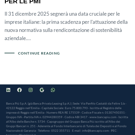
PER LE PMI
Il 31 dicembre 2025 segnerà una data cruciale per le
imprese italiane: la prima scadenza per l'attuazione della
nuova normativa sulla rendicontazione di sostenibilità
aziendale.…
CONTINUE READING
Banca Più S.p.A. (già Banca Privata Leasing S.p.A.) | Sede: Via Panfilo Castaldi da Feltre 1/a -
42122 Reggio nell’Emilia · Capitale Sociale: Euro 75.800.793 · Iscritta al Registro delle
imprese di Reggio nell’Emilia · Numero REA RE 175539 · Codice Fiscale n. 01307450351 ·
Gruppo IVA - Partita IVA n. 02944280359 · Codice ABI 3417 · www.bancapiu.com · Iscritta
all’Albo delle Banche n. 5734 · Capogruppo del Gruppo Banca Più iscritto all’Albo dei
Gruppi Bancari n. 251 · Aderente al Fondo Interbancario di Tutela dei Depositi e al Fondo
Nazionale di Garanzia · Telefono: 0522 355711 · E-mail: info@bancapiu.com · PEC:
bancapiu@legalmail.it