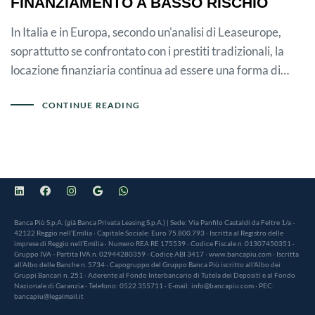
FINANZIAMENTO A BASSO RISCHIO
In Italia e in Europa, secondo un'analisi di Leaseurope,
soprattutto se confrontato con i prestiti tradizionali, la
locazione finanziaria continua ad essere una forma di…
CONTINUE READING
Banca Più S.p.A. (già Banca Privata Leasing S.p.A.) | Sede: Via Panfilo Castaldi da Feltre 1/a -
42122 Reggio nell’Emilia · Capitale Sociale: Euro 75.800.793 · Iscritta al Registro delle
imprese di Reggio nell’Emilia · Numero REA RE 175539 · Codice Fiscale n. 01307450351 ·
Gruppo IVA - Partita IVA n. 02944280359 · Codice ABI 3417 · www.bancapiu.com · Iscritta
all’Albo delle Banche n. 5734 · Capogruppo del Gruppo Banca Più iscritto all’Albo dei
Gruppi Bancari n. 251 · Aderente al Fondo Interbancario di Tutela dei Depositi e al Fondo
Nazionale di Garanzia · Telefono: 0522 355711 · E-mail: info@bancapiu.com · PEC:
bancapiu@legalmail.it