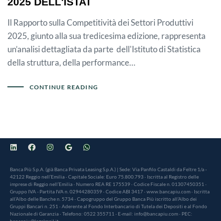
2025 DELL'ISTAT
Il Rapporto sulla Competitività dei Settori Produttivi
2025, giunto alla sua tredicesima edizione, rappresenta
un’analisi dettagliata da parte dell'Istituto di Statistica
della struttura, della performance…
CONTINUE READING
Banca Più S.p.A. (già Banca Privata Leasing S.p.A.) | Sede: Via Panfilo Castaldi da Feltre 1/a -
42122 Reggio nell’Emilia · Capitale Sociale: Euro 75.800.793 · Iscritta al Registro delle
imprese di Reggio nell’Emilia · Numero REA RE 175539 · Codice Fiscale n. 01307450351 ·
Gruppo IVA - Partita IVA n. 02944280359 · Codice ABI 3417 · www.bancapiu.com · Iscritta
all’Albo delle Banche n. 5734 · Capogruppo del Gruppo Banca Più iscritto all’Albo dei
Gruppi Bancari n. 251 · Aderente al Fondo Interbancario di Tutela dei Depositi e al Fondo
Nazionale di Garanzia · Telefono: 0522 355711 · E-mail: info@bancapiu.com · PEC:
bancapiu@legalmail.it