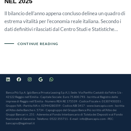
NEL 2025
Il bilancio dell'anno appena concluso delinea un quadro di
estrema vitalità per l’economia reale italiana. Secondo i
dati definitivi rilasciati dal Centro Studi e Statistiche…
CONTINUE READING
Banca Più S.p.A. (già Banca Privata Leasing S.p.A.) | Sede: Via Panfilo Castaldi da Feltre 1/a -
42122 Reggio nell’Emilia · Capitale Sociale: Euro 75.800.793 · Iscritta al Registro delle
imprese di Reggio nell’Emilia · Numero REA RE 175539 · Codice Fiscale n. 01307450351 ·
Gruppo IVA - Partita IVA n. 02944280359 · Codice ABI 3417 · www.bancapiu.com · Iscritta
all’Albo delle Banche n. 5734 · Capogruppo del Gruppo Banca Più iscritto all’Albo dei
Gruppi Bancari n. 251 · Aderente al Fondo Interbancario di Tutela dei Depositi e al Fondo
Nazionale di Garanzia · Telefono: 0522 355711 · E-mail: info@bancapiu.com · PEC:
bancapiu@legalmail.it