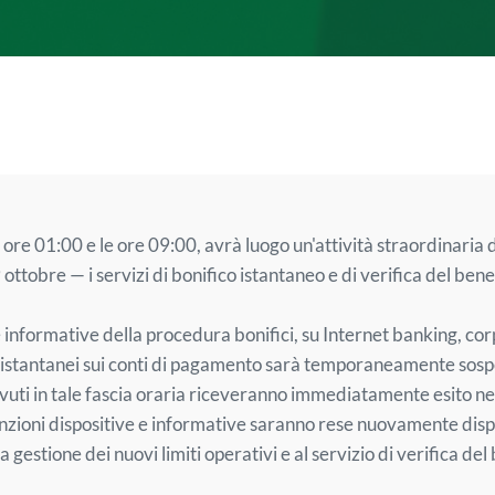
ore 01:00 e le ore 09:00, avrà luogo un'attività straordinaria
9 ottobre — i servizi di bonifico istantaneo e di verifica del 
e e informative della procedura bonifici, su Internet banking, co
ici istantanei sui conti di pagamento sarà temporaneamente sosp
evuti in tale fascia oraria riceveranno immediatamente esito ne
unzioni dispositive e informative saranno rese nuovamente dispo
la gestione dei nuovi limiti operativi e al servizio di verifica de