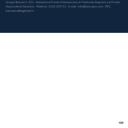
Gruppi Bancari n. 251 · Aderente al Fondo Interbancario di Tutela dei Depositi e al Fondo
Nazionale di Garanzia · Telefono: 0522 355711 · E-mail: info@bancapiu.com · PEC:
bancapiu@legalmail.it