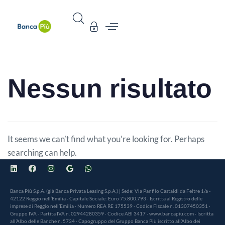
Nessun risultato
It seems we can’t find what you’re looking for. Perhaps
searching can help.
Banca Più S.p.A. (già Banca Privata Leasing S.p.A.) | Sede: Via Panfilo Castaldi da Feltre 1/a -
42122 Reggio nell’Emilia · Capitale Sociale: Euro 75.800.793 · Iscritta al Registro delle
imprese di Reggio nell’Emilia · Numero REA RE 175539 · Codice Fiscale n. 01307450351 ·
Gruppo IVA - Partita IVA n. 02944280359 · Codice ABI 3417 · www.bancapiu.com · Iscritta
all’Albo delle Banche n. 5734 · Capogruppo del Gruppo Banca Più iscritto all’Albo dei