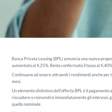
Banca Privata Leasing (BPL) annuncia una nuova proposta 
aumentato al 4,25%. Resta confermato il tasso al 4,40% pe
Continuano ad essere attraenti i rendimenti anche per 
mesi.
Un elemento distintivo dell'offerta BPL è il pagamento ant
riscuotere o reinvestire immediatamente gli interessi, g
quello nominale.