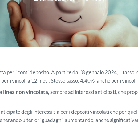
per i conti deposito. A partire dall'8 gennaio 2024, il tasso l
r i vincoli a 12 mesi. Stesso tasso, 4,40%, anche per i vincoli 
la
linea non vincolata
, sempre ad interessi anticipati, che pro
icipato degli interessi sia per i depositi vincolati che per quel
enerando ulteriori guadagni, aumentando, anche significativamen