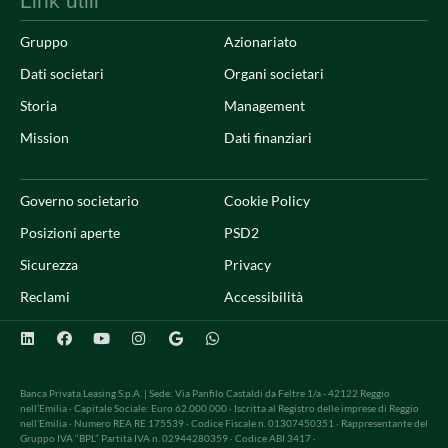
Link utili
Gruppo
Azionariato
Dati societari
Organi societari
Storia
Management
Mission
Dati finanziari
Governo societario
Cookie Policy
Posizioni aperte
PSD2
Sicurezza
Privacy
Reclami
Accessibilità
Banca Privata Leasing S.p.A. | Sede: Via Panfilo Castaldi da Feltre 1/a - 42122 Reggio
nell’Emilia · Capitale Sociale: Euro 62.000.000 · Iscritta al Registro delle imprese di Reggio
nell’Emilia · Numero REA RE 175539 · Codice Fiscale n. 01307450351 · Rappresentante del
Gruppo IVA “BPL” Partita IVA n. 02944280359 · Codice ABI 3417 ·