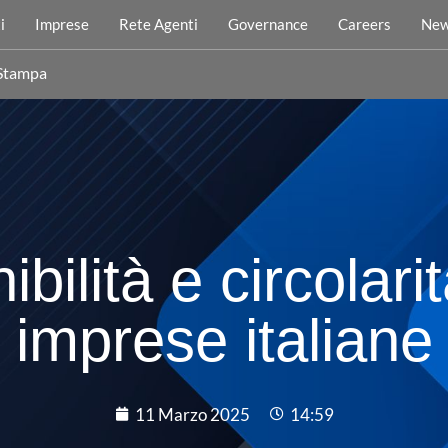
i
Imprese
Rete Agenti
Governance
Careers
New
 Stampa
bilità e circolari
imprese italiane
11 Marzo 2025
14:59