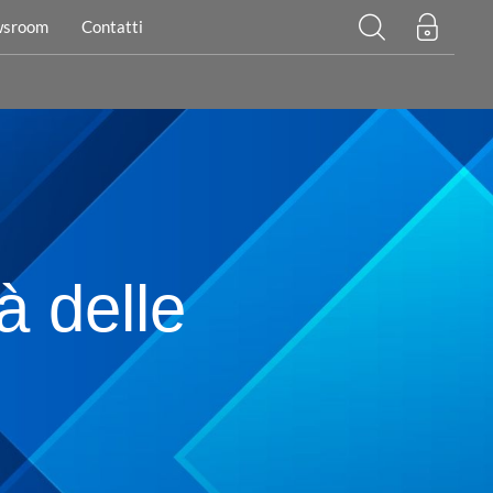
sroom
Contatti
tà delle