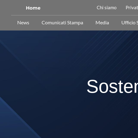
Chi siamo
Privat
Home
News
Comunicati Stampa
Media
Ufficio
Sosteni