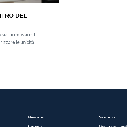
NTRO DEL
 sia incentivare il
rizzare le unicità
Newsroom
Sicurezza
Careers
Disconosciment