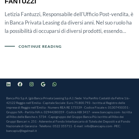
FANTUZZI
Letizia Fantuzzi, Responsabile dell'Ufficio Post-vendita, è
in Banca Privata Leasing da diversi anni. Nel suo ruolo ha
la possibilità di occuparsi di diversi prodotti, essendo…
CONTINUE READING
Banca Più S.p.A. (già Banca Privata Leasing S.p.A.) | Sede: Via Panfilo Castaldi da Feltre 1/a -
42122 Reggio nell’Emilia · Capitale Sociale: Euro 75.800.793 · Iscritta al Registro delle
imprese di Reggio nell’Emilia · Numero REA RE 175539 · Codice Fiscale n. 01307450351 ·
Gruppo IVA - Partita IVA n. 02944280359 · Codice ABI 3417 · www.bancapiu.com · Iscritta
all’Albo delle Banche n. 5734 · Capogruppo del Gruppo Banca Più iscritto all’Albo dei
Gruppi Bancari n. 251 · Aderente al Fondo Interbancario di Tutela dei Depositi e al Fondo
Nazionale di Garanzia · Telefono: 0522 355711 · E-mail: info@bancapiu.com · PEC:
bancapiu@legalmail.it