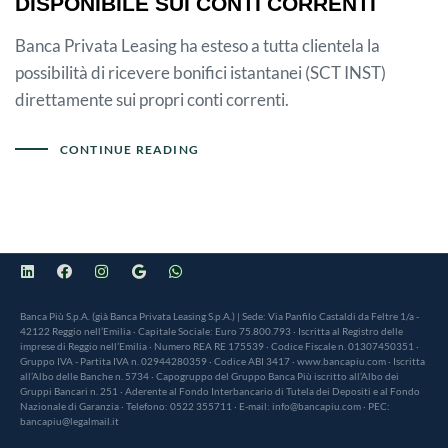
DISPONIBILE SUI CONTI CORRENTI
Banca Privata Leasing ha esteso a tutta clientela la
possibilità di ricevere bonifici istantanei (SCT INST)
direttamente sui propri conti correnti.
CONTINUE READING
Banca Più S.p.A. (già Banca Privata Leasing S.p.A.) | Sede: Via Panfilo Castaldi da Feltre 1/a -
42122 Reggio nell’Emilia · Capitale Sociale: Euro 75.800.793 · Iscritta al Registro delle
imprese di Reggio nell’Emilia · Numero REA RE 175539 · Codice Fiscale n. 01307450351 ·
Gruppo IVA - Partita IVA n. 02944280359 · Codice ABI 3417 · www.bancapiu.com · Iscritta
all’Albo delle Banche n. 5734 · Capogruppo del Gruppo Banca Più iscritto all’Albo dei
Gruppi Bancari n. 251 · Aderente al Fondo Interbancario di Tutela dei Depositi e al Fondo
Nazionale di Garanzia · Telefono: 0522 355711 · E-mail: info@bancapiu.com · PEC:
bancapiu@legalmail.it