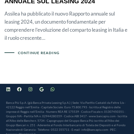
ANNUALE SUL LEASING 2024
Assilea ha pubblicato il nuovo Rapporto annuale sul
leasing 2024, un documento fondamentale per
comprendere l’evoluzione del comparto leasing in Italia e
il ruolo crescente…
CONTINUE READING
Banca Più S.p.A. (già Banca Privata Leasing S.p.A.) | Sede: Via Panfilo Castaldi da Feltre 1/a -
42122 Reggio nell’Emilia · Capitale Sociale: Euro 75.800.793 · Iscritta al Registro delle
imprese di Reggio nell’Emilia · Numero REA RE 175539 · Codice Fiscale n. 01307450351 ·
Gruppo IVA - Partita IVA n. 02944280359 · Codice ABI 3417 · www.bancapiu.com · Iscritta
all’Albo delle Banche n. 5734 · Capogruppo del Gruppo Banca Più iscritto all’Albo dei
Gruppi Bancari n. 251 · Aderente al Fondo Interbancario di Tutela dei Depositi e al Fondo
Nazionale di Garanzia · Telefono: 0522 355711 · E-mail: info@bancapiu.com · PEC:
bancapiu@legalmail.it