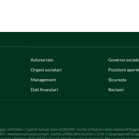
Azionariato
Governo societ
Organi societari
Posizioni apert
Management
Sicurezza
Dati finanziari
Reclami
eggio nell’Emilia · Capitale Sociale: Euro 62.000.000 · Iscritta al Registro delle imprese di Reg
 · www.bancaprivataleasing.it · Iscritta all’Albo delle Banche n. 5734 · Capogruppo del Gruppo 
Garanzia · Telefono: 0522 355711 · E-mail: info@bancaprivataleasing.it · PEC: comunicazioni-bp