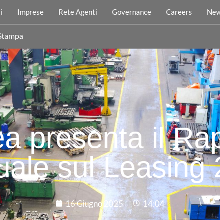
i
Imprese
Rete Agenti
Governance
Careers
New
 Stampa
ea presenta il Ra
ale sul Leasing
16 Giugno 2025
14:04