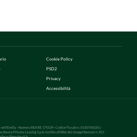
ario
Cookie Policy
e
PSD2
Privacy
Accessibilità
gio nell’Emilia · Numero REA RE 175539 · Codice Fiscale n. 01307450351 ·
Banca Privata Leasing S.p.A. iscritto all’Albo dei Gruppi Bancari n. 251 ·
rileas@legalmail.it