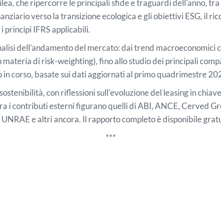
silea, che ripercorre le principali sfide e traguardi dell'anno, 
anziario verso la transizione ecologica e gli obiettivi ESG, il 
 i principi IFRS applicabili.
 analisi dell'andamento del mercato: dai trend macroeconomici 
materia di risk-weighting), fino allo studio dei principali compar
o in corso, basate sui dati aggiornati al primo quadrimestre 20
sostenibilità, con riflessioni sull'evoluzione del leasing in chia
a i contributi esterni figurano quelli di ABI, ANCE, Cerved 
AE e altri ancora. Il rapporto completo è disponibile gratuita
***