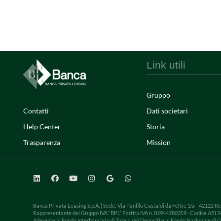
Link utili
Gruppo
Contatti
Dati societari
Help Center
Storia
Trasparenza
Mission
Banca Privata Leasing S.p.A. | Sede: Via Panfilo Castaldi da Feltre 1/a - 42122 R
Rappresentante del Gruppo IVA “BPL” Partita IVA n. 02944280359 · Codice ABI 3417
Aderente al Fondo Interbancario di Tutela dei Depositi e al Fondo Nazionale di 