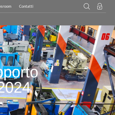
sroom
Contatti
pporto
 2024