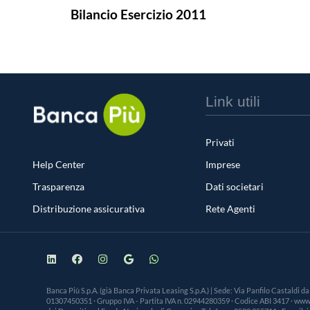
Bilancio Esercizio 2011
Link utili
Privati
Help Center
Imprese
Trasparenza
Dati societari
Distribuzione assicurativa
Rete Agenti
Banca Più S.p.A. (già Banca Privata Leasing S.p.A.) | Sede: Via Panfilo Castaldi d
01307450351 · Gruppo IVA - Partita IVA n. 02944280359 · Codice ABI 3417 · www.ba