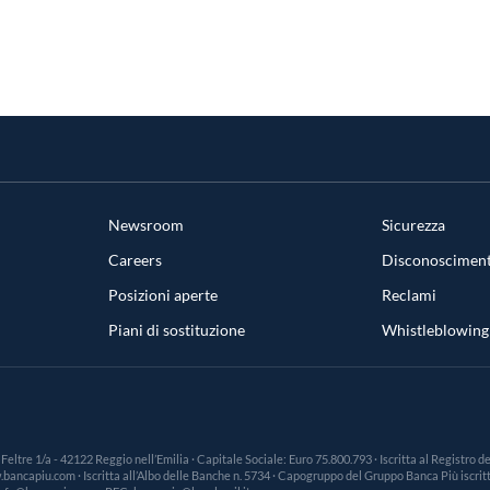
Newsroom
Sicurezza
Careers
Disconosciment
Posizioni aperte
Reclami
Piani di sostituzione
Whistleblowing
a Feltre 1/a - 42122 Reggio nell’Emilia · Capitale Sociale: Euro 75.800.793 · Iscritta al Registro
ncapiu.com · Iscritta all’Albo delle Banche n. 5734 · Capogruppo del Gruppo Banca Più iscritto