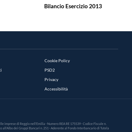
Bilancio Esercizio 2013
Cookie Policy
i
PSD2
Privacy
Accessibilità
 delle imprese di Reggio nell’Emilia · Numero REA RE 175539 · Codice Fiscale n.
 all’Albo dei Gruppi Bancari n. 251 · Aderente al Fondo Interbancario di Tutela