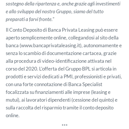
sostegno della ripartenza e, anche grazie agli investimenti
e allo sviluppo del nostro Gruppo, siamo del tutto
preparati a farvi fronte."
Il Conto Deposito di Banca Privata Leasing può essere
aperto semplicemente online, collegandosi al sito della
banca (www.bancaprivataleasing.it), autonomamente e
senza lo scambio di documentazione cartacea, grazie
alla procedura di video-identificazione attivata nel
corso del 2020. L'offerta del Gruppo BPL si articola in
prodotti e servizi dedicati a PMI, professionisti e privati,
con una forte connotazione di Banca Specialist
focalizzata su finanziamenti alle imprese (leasing e
mutui), ai lavoratori dipendenti (cessione del quinto) e
sulla raccolta del risparmio tramite il conto deposito
online.
***