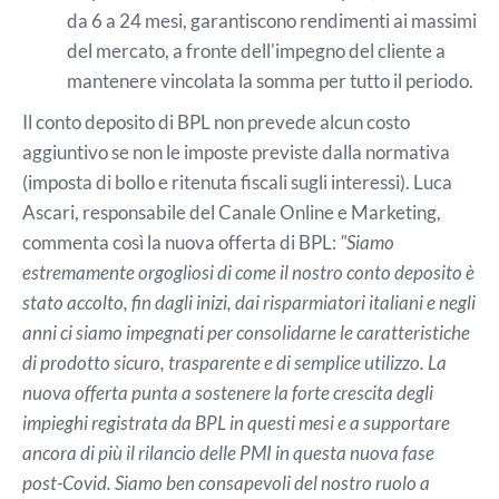
da 6 a 24 mesi, garantiscono rendimenti ai massimi
del mercato, a fronte dell'impegno del cliente a
mantenere vincolata la somma per tutto il periodo.
Il conto deposito di BPL non prevede alcun costo
aggiuntivo se non le imposte previste dalla normativa
(imposta di bollo e ritenuta fiscali sugli interessi). Luca
Ascari, responsabile del Canale Online e Marketing,
commenta così la nuova offerta di BPL:
"Siamo
estremamente orgogliosi di come il nostro conto deposito è
stato accolto, fin dagli inizi, dai risparmiatori italiani e negli
anni ci siamo impegnati per consolidarne le caratteristiche
di prodotto sicuro, trasparente e di semplice utilizzo. La
nuova offerta punta a sostenere la forte crescita degli
impieghi registrata da BPL in questi mesi e a supportare
ancora di più il rilancio delle PMI in questa nuova fase
post-Covid. Siamo ben consapevoli del nostro ruolo a