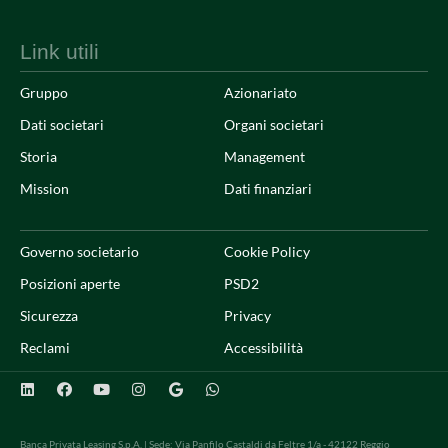
Link utili
Gruppo
Azionariato
Dati societari
Organi societari
Storia
Management
Mission
Dati finanziari
Governo societario
Cookie Policy
Posizioni aperte
PSD2
Sicurezza
Privacy
Reclami
Accessibilità
Banca Privata Leasing S.p.A. | Sede: Via Panfilo Castaldi da Feltre 1/a - 42122 Reggio