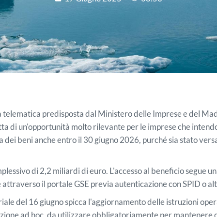
telematica predisposta dal Ministero delle Imprese e del Made
tratta di un'opportunità molto rilevante per le imprese che int
na dei beni anche entro il 30 giugno 2026, purché sia stato vers
lessivo di 2,2 miliardi di euro. L'accesso al beneficio segue un
ttraverso il portale GSE previa autenticazione con SPID o altri
oriale del 16 giugno spicca l'aggiornamento delle istruzioni oper
cazione ad hoc, da utilizzare obbligatoriamente per mantenere 