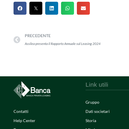
PRECEDENTE
Assilea presenta il Rapporto Annuale sul Leasing 2024
Link utili
Gruppo
Contatti
Dati societari
Help Center
Storia