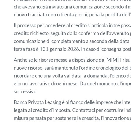
che avevano già inviato una comunicazione secondo il mo
nuovo tracciato entro trenta giorni, pena la perdita dell
Il processo per accedere al credito si articola in tre p
credito richiesto, seguita dalla conferma dell'avvenuto
comunicazione di completamento a seconda della data in c
terza fase è il 31 gennaio 2026. In caso di consegna pos
Anche se le risorse messe a disposizione dal MIMIT ris
nuove risorse, sarà mantenuto l'ordine cronologico dell
ricordare che una volta validata la domanda, l'elenco d
giorno lavorativo di ogni mese. Da quel momento, l'imp
successivo.
Banca Privata Leasing è al fianco delle imprese che in
legata al credito d'imposta. Contattaci per costruire ins
misura pensata per sostenere la crescita, l'innovazione e