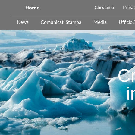
Chi siamo
Privat
Home
News
Comunicati Stampa
Media
Ufficio
Cr
i