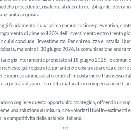
dello precedente, risalente al decreto del 24 aprile, dovrann
'anzianità acquisita.
assaggi fondamentali: una prima comunicazione preventiva, conte
 pagamento di almeno il 20% dell'investimento entro trenta gior
ui si conclude l'investimento. Per chi realizza e installa il 
ticipata, ma entro il 30 giugno 2026, la comunicazione andrà tr
ultano già interamente prenotate al 18 giugno 2025, le comunic
e richieste già registrate, garantendo così trasparenza e cor
elle imprese ammesse al credito d'imposta viene trasmesso dal M
resa potrà utilizzare il credito maturato in compensazione tra
tendono cogliere questa opportunità strategica, offrendo un s
ieme una soluzione su misura, che valorizzi i tuoi investimenti 
 la competitività delle aziende italiane.
***