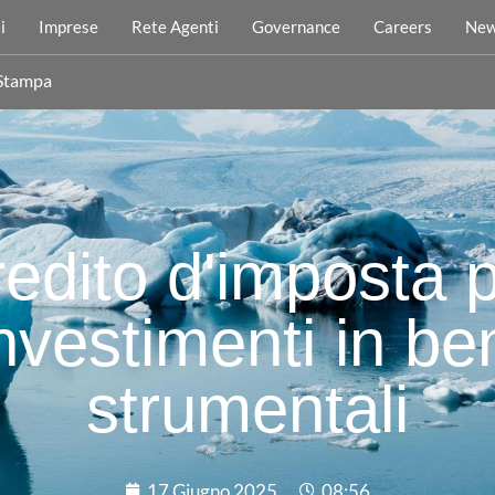
i
Imprese
Rete Agenti
Governance
Careers
New
 Stampa
edito d'imposta 
nvestimenti in be
strumentali
17 Giugno 2025
08:56