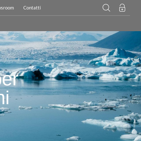
sroom
Contatti
per
ni