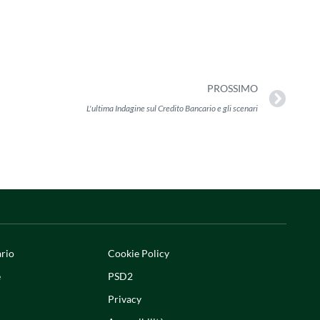
PROSSIMO
L'ultima Indagine sul Credito Bancario e gli scenari
ario
Cookie Policy
e
PSD2
Privacy