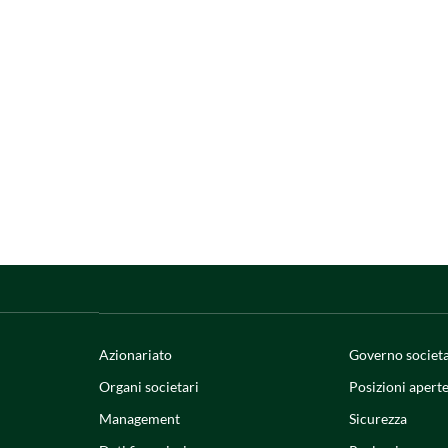
Azionariato
Governo societ
Organi societari
Posizioni apert
Management
Sicurezza