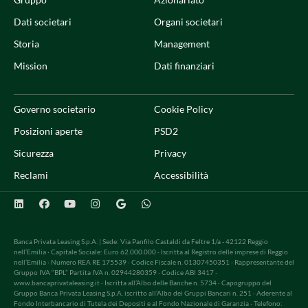
Dati societari
Organi societari
Storia
Management
Mission
Dati finanziari
Governo societario
Cookie Policy
Posizioni aperte
PSD2
Sicurezza
Privacy
Reclami
Accessibilità
Banca Privata Leasing S.p.A. | Sede: Via Panfilo Castaldi da Feltre 1/a - 42122 Reggio
nell’Emilia · Capitale Sociale: Euro 62.000.000 · Iscritta al Registro delle imprese di Reggio
nell’Emilia · Numero REA RE 175539 · Codice Fiscale n. 01307450351 · Rappresentante del
Gruppo IVA “BPL” Partita IVA n. 02944280359 · Codice ABI 3417 ·
www.bancaprivataleasing.it · Iscritta all’Albo delle Banche n. 5734 · Capogruppo del
Gruppo Banca Privata Leasing S.p.A. iscritto all’Albo dei Gruppi Bancari n. 251 · Aderente al
Fondo Interbancario di Tutela dei Depositi e al Fondo Nazionale di Garanzia · Telefono: