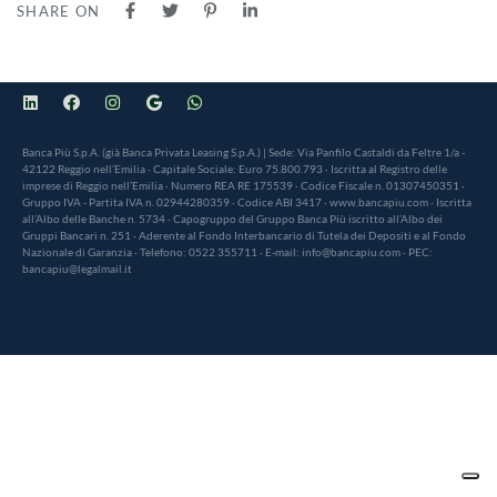
SHARE ON
Banca Più S.p.A. (già Banca Privata Leasing S.p.A.) | Sede: Via Panfilo Castaldi da Feltre 1/a -
42122 Reggio nell’Emilia · Capitale Sociale: Euro 75.800.793 · Iscritta al Registro delle
imprese di Reggio nell’Emilia · Numero REA RE 175539 · Codice Fiscale n. 01307450351 ·
Gruppo IVA - Partita IVA n. 02944280359 · Codice ABI 3417 · www.bancapiu.com · Iscritta
all’Albo delle Banche n. 5734 · Capogruppo del Gruppo Banca Più iscritto all’Albo dei
Gruppi Bancari n. 251 · Aderente al Fondo Interbancario di Tutela dei Depositi e al Fondo
Nazionale di Garanzia · Telefono: 0522 355711 · E-mail: info@bancapiu.com · PEC:
bancapiu@legalmail.it