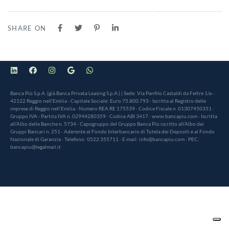
SHARE ON
Banca Più S.p.A. (già Banca Privata Leasing S.p.A.) | Sede: Via Panfilo Castaldi da Feltre 1/a -
42122 Reggio nell’Emilia · Capitale Sociale: Euro 75.800.793 · Iscritta al Registro delle
imprese di Reggio nell’Emilia · Numero REA RE 175539 · Codice Fiscale n. 01307450351 ·
Gruppo IVA - Partita IVA n. 02944280359 · Codice ABI 3417 · www.bancapiu.com · Iscritta
all’Albo delle Banche n. 5734 · Capogruppo del Gruppo Banca Più iscritto all’Albo dei
Gruppi Bancari n. 251 · Aderente al Fondo Interbancario di Tutela dei Depositi e al Fondo
Nazionale di Garanzia · Telefono: 0522 355711 · E-mail: info@bancapiu.com · PEC:
bancapiu@legalmail.it