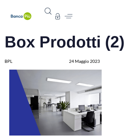
Box Prodotti (2)
Author
Published
Published
on:
in:
BPL
24 Maggio 2023