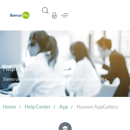
Help Center
Siamo una challenger bank. Siamo una banca differente.
Home
Help Center
App
Huawei AppGallery