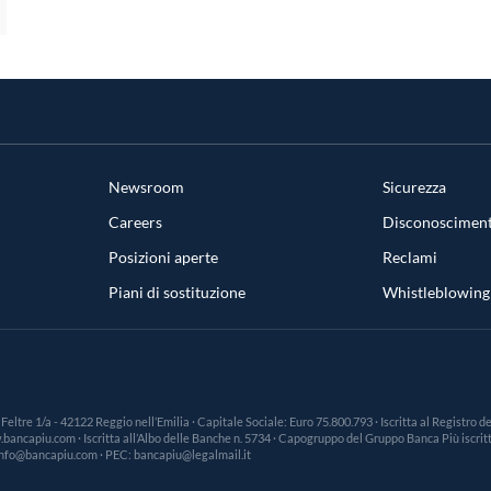
Newsroom
Sicurezza
Careers
Disconosciment
Posizioni aperte
Reclami
Piani di sostituzione
Whistleblowing
a Feltre 1/a - 42122 Reggio nell’Emilia · Capitale Sociale: Euro 75.800.793 · Iscritta al Registro
ncapiu.com · Iscritta all’Albo delle Banche n. 5734 · Capogruppo del Gruppo Banca Più iscritto
: info@bancapiu.com · PEC: bancapiu@legalmail.it