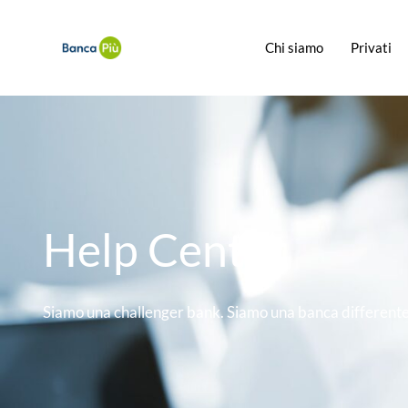
Chi siamo
Privati
Help Center
Siamo una challenger bank. Siamo una banca differente