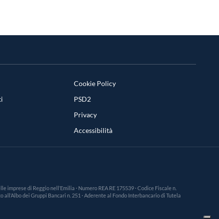
Cookie Policy
i
PSD2
Privacy
Accessibilità
 delle imprese di Reggio nell’Emilia · Numero REA RE 175539 · Codice Fiscale n.
 all’Albo dei Gruppi Bancari n. 251 · Aderente al Fondo Interbancario di Tutela