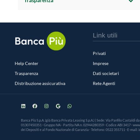
Trasparenza
Link utili
Privati
Help Center
Imprese
Trasparenza
Dati societari
Distribuzione assicurativa
Rete Agenti
Banca Più S.p.A. (già Banca Privata Leasing S.p.A.) | Sede: Via Panfilo Castaldi d
01307450351 · Gruppo IVA - Partita IVA n. 02944280359 · Codice ABI 3417 · www.ba
dei Depositi e al Fondo Nazionale di Garanzia · Telefono: 0522 355711 · E-mail