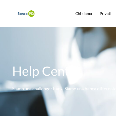
Chi siamo
Privati
Help Center
Siamo una challenger bank. Siamo una banca differente