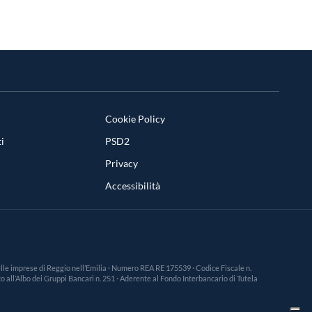
Cookie Policy
i
PSD2
Privacy
Accessibilità
 delle imprese di Reggio nell’Emilia · Numero REA RE 175539 · Codice Fiscale n.
 all’Albo dei Gruppi Bancari n. 251 · Aderente al Fondo Interbancario di Tutela