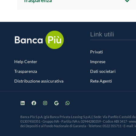
Trasparenza
Link utili
Privati
Help Center
Imprese
Trasparenza
Dati societari
Distribuzione assicurativa
Rete Agenti
Banca Più S.p.A. (già Banca Privata Leasing S.p.A.) | Sede: Via Panfilo Castaldi d
01307450351 · Gruppo IVA - Partita IVA n. 02944280359 · Codice ABI 3417 · www.ba
dei Depositi e al Fondo Nazionale di Garanzia · Telefono: 0522 355711 · E-mail