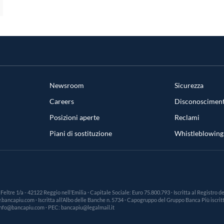
Newsroom
Sicurezza
Careers
Disconosciment
Posizioni aperte
Reclami
Piani di sostituzione
Whistleblowing
a Feltre 1/a - 42122 Reggio nell’Emilia · Capitale Sociale: Euro 75.800.793 · Iscritta al Registro
ncapiu.com · Iscritta all’Albo delle Banche n. 5734 · Capogruppo del Gruppo Banca Più iscritto
: info@bancapiu.com · PEC: bancapiu@legalmail.it