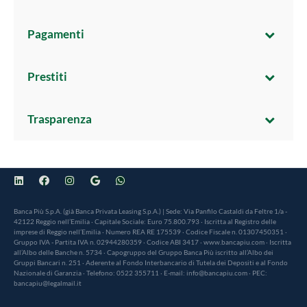
Pagamenti
Prestiti
Trasparenza
Banca Più S.p.A. (già Banca Privata Leasing S.p.A.) | Sede: Via Panfilo Castaldi da Feltre 1/a -
42122 Reggio nell’Emilia · Capitale Sociale: Euro 75.800.793 · Iscritta al Registro delle
imprese di Reggio nell’Emilia · Numero REA RE 175539 · Codice Fiscale n. 01307450351 ·
Gruppo IVA - Partita IVA n. 02944280359 · Codice ABI 3417 · www.bancapiu.com · Iscritta
all’Albo delle Banche n. 5734 · Capogruppo del Gruppo Banca Più iscritto all’Albo dei
Gruppi Bancari n. 251 · Aderente al Fondo Interbancario di Tutela dei Depositi e al Fondo
Nazionale di Garanzia · Telefono: 0522 355711 · E-mail: info@bancapiu.com · PEC:
bancapiu@legalmail.it