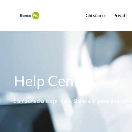
Chi siamo
Privati
Help Center
Siamo una challenger bank. Siamo una banca differente